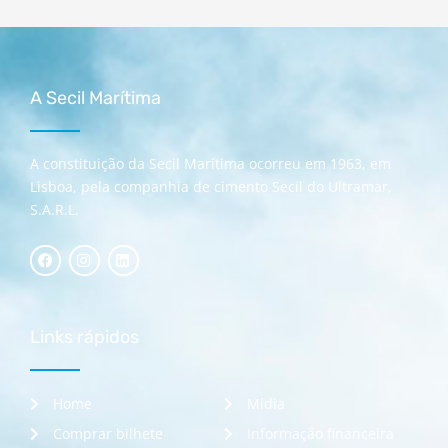
A Secil Marítima
A constituição da Secil Marítima ocorreu em 1963, em
Lisboa, pela companhia de cimento Secil do Ultramar,
S.A.R.L.
Links rápidos
Home
Mídia
Comprar bilhete
Informação financeira