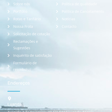
Sobre nós
Política de qualidade
Portfólio
Política de Cancelamento
Rotas e Tarifário
Notícias
Nossa Frota
Contacto
Solicitação de cotação
Reclamações e
Sugestões
Inquérito de satisfação
Formulário de
reembolso
Endereços
Luanda