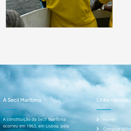
A Secil Marítima
Links rápidos
A constituição da Secil Marítima
Home
ocorreu em 1963, em Lisboa, pela
Comprar bilhe