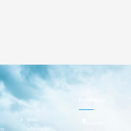
Endereços
Mídia
Luanda
te
Informação