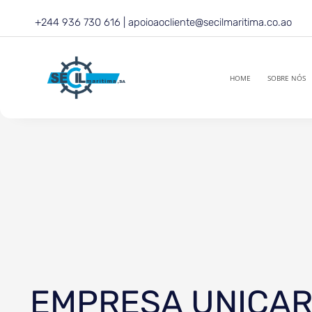
Skip
+244 936 730 616 | apoioaocliente@secilmaritima.co.ao
to
content
HOME
SOBRE NÓS
EMPRESA UNICAR