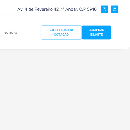
I
L
Av. 4 de Fevereiro 42, 1º Andar, C.P 5910
n
i
s
n
t
k
a
e
g
d
r
i
COMPRAR
SOLICITAÇÃO DE
NOTÍCIAS
a
n
BILHETE
COTAÇÃO
m