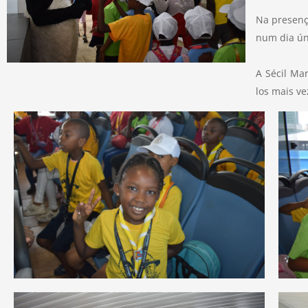
Na presença
num dia úni
A Sécil Mar
los mais ve