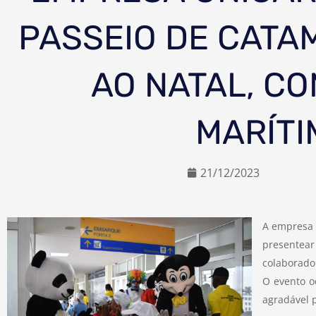
PASSEIO DE CATA
AO NATAL, CO
MARÍTI
21/12/2023
A empresa 
presentea
colaborado
O evento o
agradável 