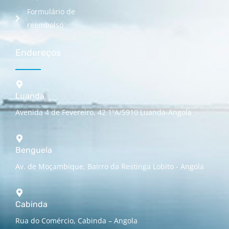
Formulário de
reembolso
Endereços
Luanda
Avenida 4 de Fevereiro, 42 1ºA/5910 Luanda-Angola
Benguela
Av. de Moçambique, Bairro da Restinga Lobito - Angola
Cabinda
Rua do Comércio, Cabinda – Angola