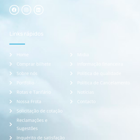
Links rápidos
Home
Mídia
Comprar bilhete
Informação financeira
Sobre nós
Política de qualidade
Portfólio
Política de Cancelamento
Rotas e Tarifário
Notícias
Nossa Frota
Contacto
Solicitação de cotação
Reclamações e
Sugestões
Inquérito de satisfação