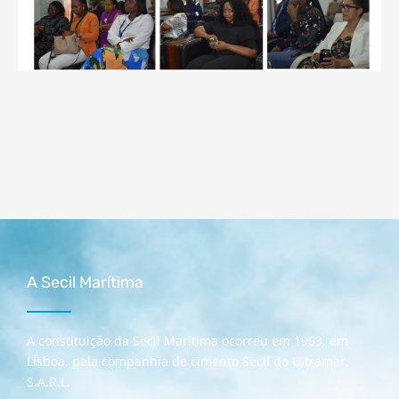
A Secil Marítima
A constituição da Secil Marítima ocorreu em 1963, em
Lisboa, pela companhia de cimento Secil do Ultramar,
S.A.R.L.