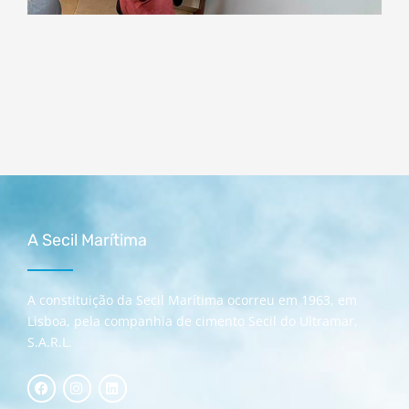
A Secil Marítima
A constituição da Secil Marítima ocorreu em 1963, em
Lisboa, pela companhia de cimento Secil do Ultramar,
S.A.R.L.