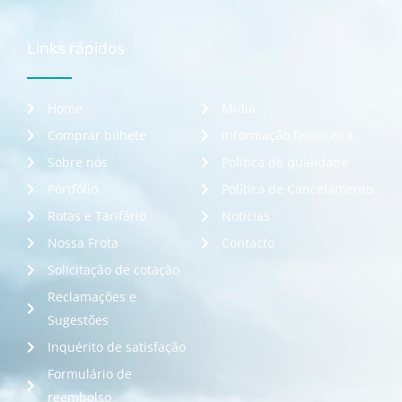
Links rápidos
Home
Mídia
Comprar bilhete
Informação financeira
Sobre nós
Política de qualidade
Portfólio
Política de Cancelamento
Rotas e Tarifário
Notícias
Nossa Frota
Contacto
Solicitação de cotação
Reclamações e
Sugestões
Inquérito de satisfação
Formulário de
reembolso