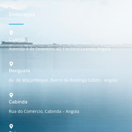
Endereços
Luanda
Avenida 4 de Fevereiro, 42 1ºA/5910 Luanda-Angola
Benguela
Av. de Moçambique, Bairro da Restinga Lobito - Angola
Cabinda
Rua do Comércio, Cabinda – Angola