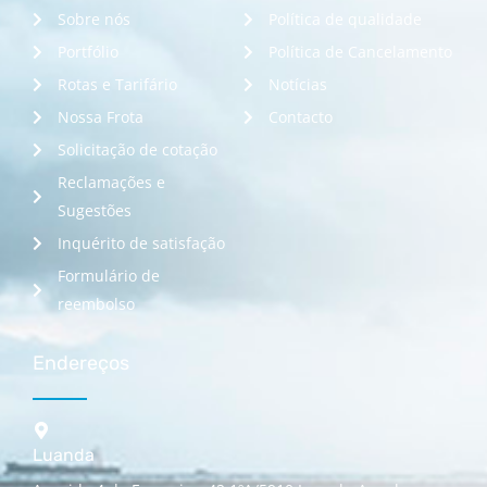
Sobre nós
Política de qualidade
Portfólio
Política de Cancelamento
Rotas e Tarifário
Notícias
Nossa Frota
Contacto
Solicitação de cotação
Reclamações e
Sugestões
Inquérito de satisfação
Formulário de
reembolso
Endereços
Luanda