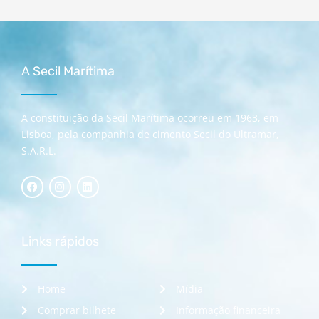
A Secil Marítima
A constituição da Secil Marítima ocorreu em 1963, em
Lisboa, pela companhia de cimento Secil do Ultramar,
S.A.R.L.
Links rápidos
Home
Mídia
Comprar bilhete
Informação financeira