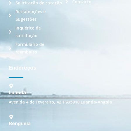
Contacto
Solicitação de cotação
Reclamações e
Sugestões
Inquérito de
satisfação
Formulário de
reembolso
Endereços
Luanda
Avenida 4 de Fevereiro, 42 1ºA/5910 Luanda-Angola
Benguela