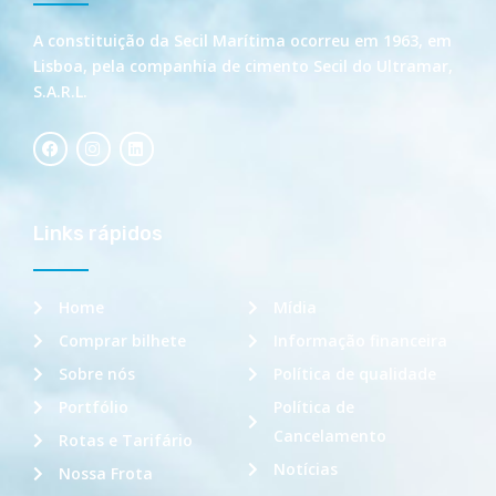
A constituição da Secil Marítima ocorreu em 1963, em
Lisboa, pela companhia de cimento Secil do Ultramar,
S.A.R.L.
Links rápidos
Home
Mídia
Comprar bilhete
Informação financeira
Sobre nós
Política de qualidade
Portfólio
Política de
Cancelamento
Rotas e Tarifário
Notícias
Nossa Frota