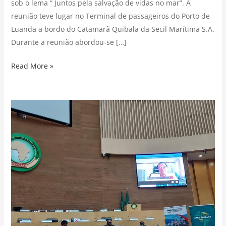
sob o lema “ Juntos pela salvação de vidas no mar”. A
reunião teve lugar no Terminal de passageiros do Porto de
Luanda a bordo do Catamarã Quibala da Secil Marítima S.A.
Durante a reunião abordou-se […]
Read More »
PARTICIPAÇÃO
DA
SECIL
MARÍTIMA
S.A
EM
CONFERÊNCIA
MARÍTIMA
AFRICANA
NA