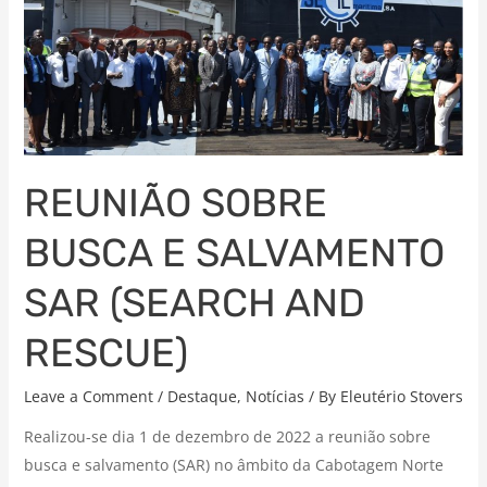
SOBRE
BUSCA
E
SALVAMENTO
SAR
(SEARCH
AND
REUNIÃO SOBRE
RESCUE)
BUSCA E SALVAMENTO
SAR (SEARCH AND
RESCUE)
Leave a Comment
/
Destaque
,
Notícias
/ By
Eleutério Stovers
Realizou-se dia 1 de dezembro de 2022 a reunião sobre
busca e salvamento (SAR) no âmbito da Cabotagem Norte