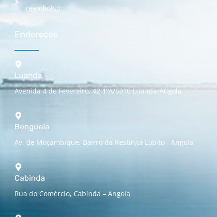
reembolso
Endereços
Luanda
Avenida 4 de Fevereiro, 42 1ºA/5910 Luanda-Angola
Benguela
Av. de Moçambique, Bairro da Restinga Lobito - Angola
Cabinda
Rua do Comércio, Cabinda – Angola