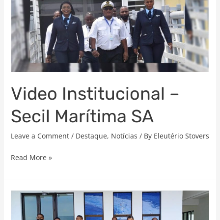
–
Secil
Marítima
SA
Video Institucional –
Secil Marítima SA
Leave a Comment
/
Destaque
,
Notícias
/ By
Eleutério Stovers
Read More »
SECIL
MARÍTIMA