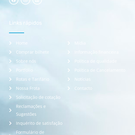
Links rápidos
Home
Mídia
Comprar bilhete
Informação financeira
Sobre nós
Política de qualidade
Portfólio
Política de Cancelamento
Rotas e Tarifário
Notícias
Nossa Frota
Contacto
Solicitação de cotação
Reclamações e
Sugestões
Inquérito de satisfação
Formulário de