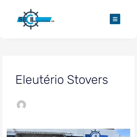
Skip
to
content
Eleutério Stovers
REUNIÃO